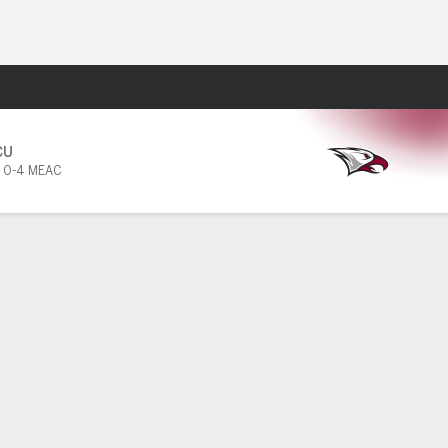
Watch
Juegos
CU
,
0-4 MEAC
PF