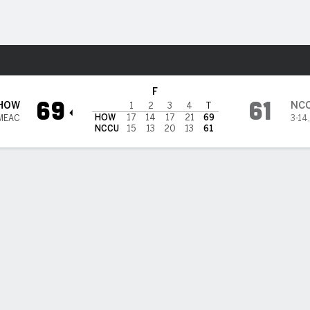
o
NCAAW
Más Deportes
ina Central Eagles
F
69
61
HOW
NC
1
2
3
4
T
HOW
17
14
17
21
69
 MEAC
3-14
NCCU
15
13
20
13
61
PT
TL A-I
REB
AST
PÉR
STL
BLK
OREB
DREB