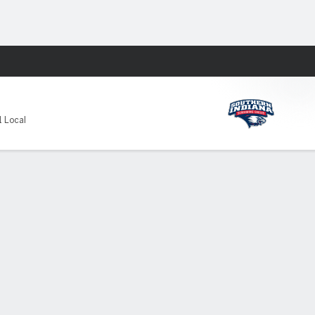
Watch
Juegos
1 Local
PF