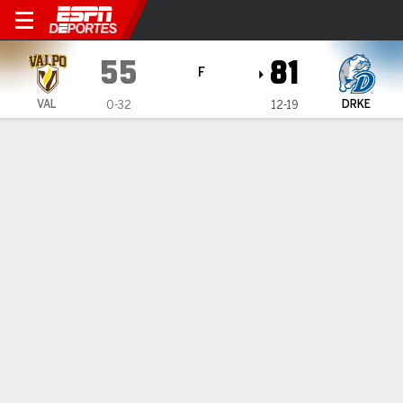
Drake Bulldogs vs Valparai
55
81
F
VAL
DRKE
0-32
12-19
Resumen
Ficha
Estadísticas de Equipo
Valparaiso Beacons
Estadísticas
TITULARES
MIN
PTS
FG
3PT
REB
AST
PÉR
PF
K. Sullivan
#
25
15
2
1-3
0-1
4
1
0
3
M. Nenadic
#
21
21
11
5-8
1-4
2
1
2
3
A. von Schlegell
#
1
27
9
3-11
1-6
1
1
1
3
M. Huffine
#
20
23
8
3-5
2-4
2
0
1
4