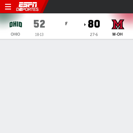
Miami (OH) RedHawks vs Oh
52
80
F
OHIO
M-OH
18-13
27-6
Resumen
Ficha
Estadísticas de Equipo
Ohio Bobcats
Estadísticas
TITULARES
MIN
PTS
FG
3PT
REB
AST
PÉR
PF
E. Garnett
#
8
28
8
4-15
0-6
9
1
1
3
A. Baxter
#
22
22
2
1-5
0-2
4
0
0
2
B. Tabeling
#
21
33
7
3-12
0-6
3
4
0
0
M. Williams
#
13
23
18
6-13
3-6
3
0
1
2