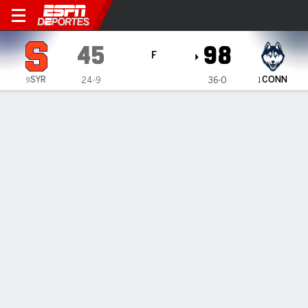
Syracuse Orange en UConn 
45
98
F
SYR
CONN
24-9
36-0
9
1
Resumen
Ficha
Estadísticas de Equipo
Cuadro
Syracuse Orange
Estadísticas
TITULARES
MIN
PTS
FG
3PT
REB
AST
PÉR
PF
J. Thompson
#
2
16
6
3-4
0-0
8
0
1
2
U. Izoje
#
44
33
12
6-13
0-0
6
0
5
2
M. Potts
#
17
10
0
0-3
0-2
2
0
1
0
S. Burrows
#
4
34
2
1-10
0-4
4
3
3
0