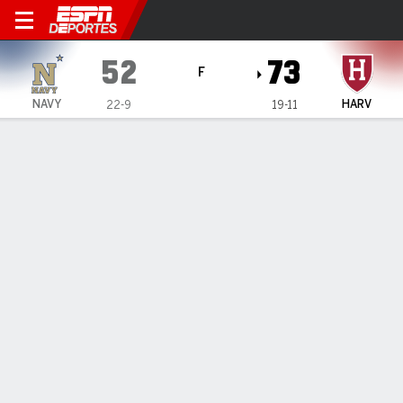
Navy Midshipmen en Harvar
52
73
F
NAVY
HARV
22-9
19-11
Resumen
Ficha
Estadísticas de Equipo
Navy Midshipmen
Estadísticas
TITULARES
MIN
PTS
FG
3PT
REB
AST
PÉR
PF
M. Demos
#
23
14
4
1-3
0-0
2
1
2
1
Z. Mesuch
#
11
31
3
1-10
1-8
3
0
3
3
J. Almeida
#
6
23
0
0-1
0-1
3
0
5
2
M. Gibbons
#
5
13
3
1-6
1-3
1
1
2
1