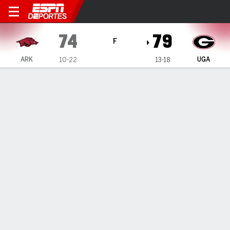
Georgia Lady Bulldogs vs A
74
79
F
ARK
UGA
10-22
13-18
Resumen
Ficha
Estadísticas de Equipo
1
2
3
4
T
ARK
18
23
19
14
74
UGA
24
13
17
25
79
LÍDERES DEL JUEGO