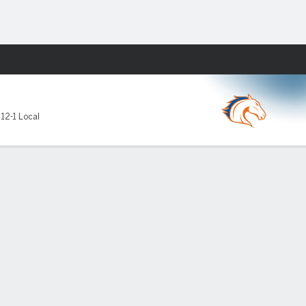
Watch
Juegos
,
12-1 Local