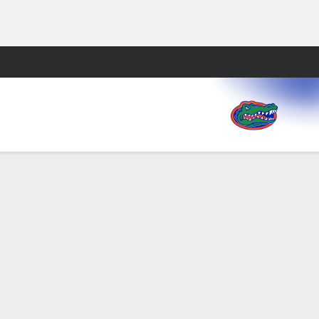
Watch
Juegos