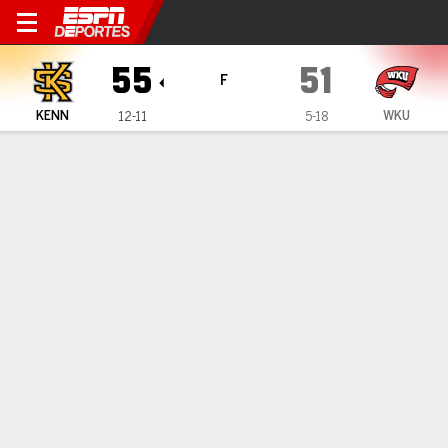
Kennesaw State Owls en We
55
51
F
KENN
WKU
12-11
5-18
Resumen
Ficha
Estadísticas de Equipo
1
2
3
4
T
KENN
16
9
13
17
55
WKU
15
9
18
9
51
LÍDERES DEL JUEGO