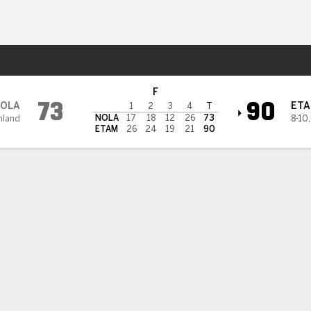
o
NCAAW
Más Deportes
 en East Texas A&M Lions
F
73
90
OLA
ET
1
2
3
4
T
NOLA
17
18
12
26
73
hland
8-10
ETAM
26
24
19
21
90