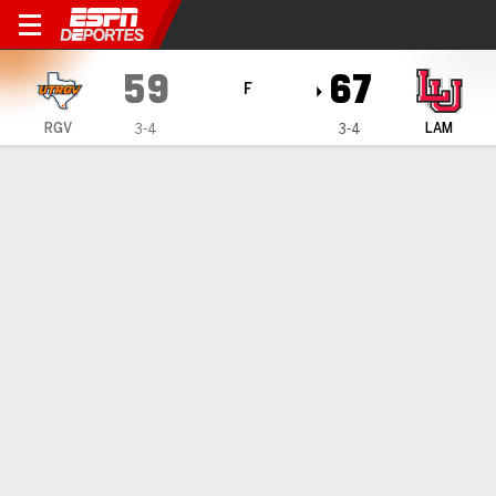
UT Rio Grande Valley Vaquer
59
67
F
RGV
LAM
3-4
3-4
Resumen
Ficha
Estadísticas de Equipo
1
2
3
4
T
RGV
14
8
22
15
59
LAM
14
13
15
25
67
LÍDERES DEL JUEGO