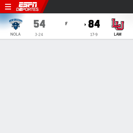
LSU New Orleans Privateers 
54
84
F
NOLA
LAM
3-24
17-9
Resumen
Ficha
Estadísticas de Equipo
1
2
3
4
T
NOLA
11
18
13
12
54
LAM
16
19
27
22
84
LÍDERES DEL JUEGO