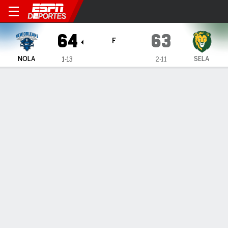
LSU New Orleans Privateers 
64
63
F
NOLA
SELA
1-13
2-11
Resumen
Ficha
Estadísticas de Equipo
1
2
3
4
T
NOLA
12
6
24
22
64
SELA
17
17
9
20
63
LÍDERES DEL JUEGO