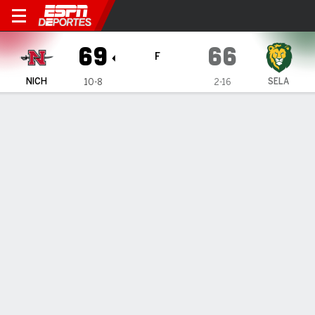
Nicholls Colonels en SE Loui
69
66
F
NICH
SELA
10-8
2-16
Resumen
Ficha
Estadísticas de Equipo
1
2
3
4
T
NICH
17
19
17
16
69
SELA
17
17
19
13
66
LÍDERES DEL JUEGO