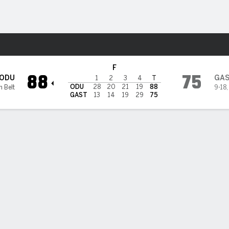
o
NCAAW
Más Deportes
eorgia State Panthers
F
88
75
ODU
GA
1
2
3
4
T
ODU
28
20
21
19
88
n Belt
9-18
GAST
13
14
19
29
75