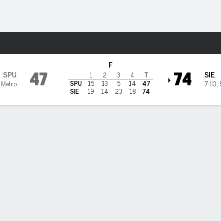
o
NCAAW
Más Deportes
ena Saints
F
47
74
SPU
SIE
1
2
3
4
T
SPU
15
13
5
14
47
 Metro
7-10
,
SIE
19
14
23
18
74