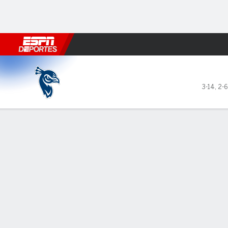
Fútbol
MLB
F. Americano
Básquetbol
WNBA
F1
Boxe
Saint Peter's Peacocks en Si
3-14
,
2-6
Resumen
Ficha
Estadísticas de Equipo
LÍDERES DEL JUEGO