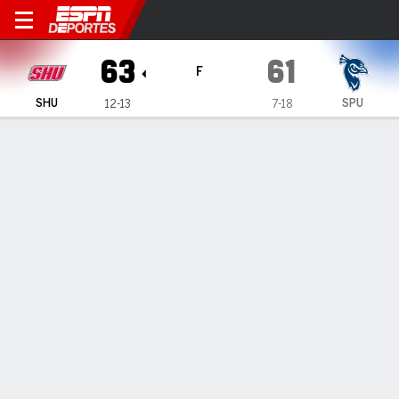
Sacred Heart Pioneers en Sa
63
61
F
SHU
SPU
12-13
7-18
Resumen
Ficha
Estadísticas de Equipo
1
2
3
4
T
SHU
27
15
16
5
63
SPU
16
19
14
12
61
LÍDERES DEL JUEGO