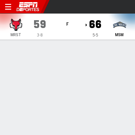
Marist Red Foxes en Mount S
59
66
F
MRST
MSM
3-8
5-5
Resumen
Ficha
Estadísticas de Equipo
1
2
3
4
T
MRST
11
13
14
21
59
MSM
23
16
18
9
66
LÍDERES DEL JUEGO