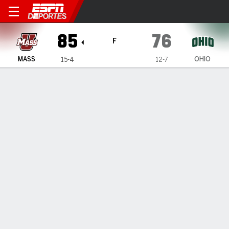
Massachusetts Minutewome
85
76
F
MASS
OHIO
15-4
12-7
Resumen
Ficha
Estadísticas de Equipo
1
2
3
4
T
MASS
16
19
26
24
85
OHIO
21
17
20
18
76
LÍDERES DEL JUEGO