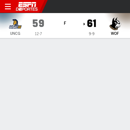
UNC Greensboro Spartans en
59
61
F
UNCG
WOF
12-7
9-9
Resumen
Ficha
Estadísticas de Equipo
1
2
3
4
T
UNCG
12
7
18
22
59
WOF
13
8
17
23
61
LÍDERES DEL JUEGO