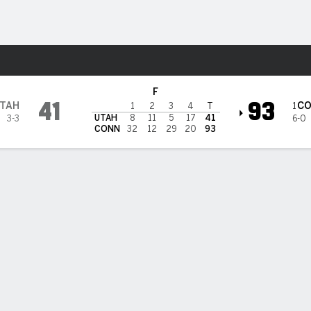
o
NCAAW
Más Deportes
F
41
93
TAH
C
1
1
2
3
4
T
UTAH
8
11
5
17
41
3-3
6-0
CONN
32
12
29
20
93