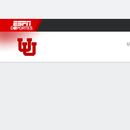
Fútbol
MLB
F. Americano
Básquetbol
WNBA
F1
Boxe
UConn Huskies vs Utah Utes
U
Resumen
Ficha
Estadísticas de Equipo
LÍDERES DEL JUEGO