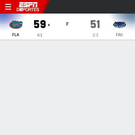
Florida Gators en Florida Atl
59
51
F
FLA
FAU
6-1
2-3
Resumen
Ficha
Estadísticas de Equipo
1
2
3
4
T
FLA
14
11
19
15
59
FAU
8
16
15
12
51
LÍDERES DEL JUEGO