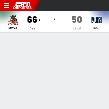
Mississippi Valley State Dev
66
50
F
MVSU
JKST
7-22
12-18
Resumen
Ficha
Estadísticas de Equipo
1
2
3
4
T
MVSU
12
11
22
21
66
JKST
12
12
10
16
50
LÍDERES DEL JUEGO