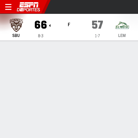
St. Bonaventure Bonnies en
66
57
F
SBU
LEM
8-3
1-7
Resumen
Ficha
Estadísticas de Equipo
1
2
3
4
T
SBU
16
19
16
15
66
LEM
13
20
15
9
57
LÍDERES DEL JUEGO