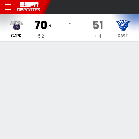
Central Arkansas Bears en G
70
51
F
CARK
GAST
5-2
4-4
Resumen
Ficha
Estadísticas de Equipo
1
2
3
4
T
CARK
22
12
25
11
70
GAST
5
14
12
20
51
LÍDERES DEL JUEGO