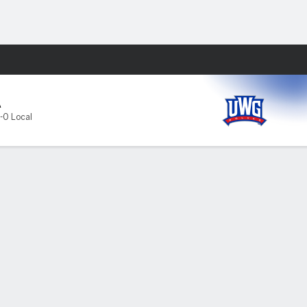
Watch
Juegos
A
-0 Local