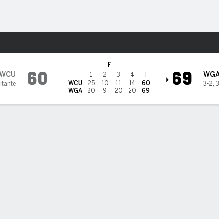
o
NCAAW
Más Deportes
s en West Georgia Wolves
F
60
69
WCU
WG
1
2
3
4
T
WCU
25
10
11
14
60
itante
3-2
,
3
WGA
20
9
20
20
69