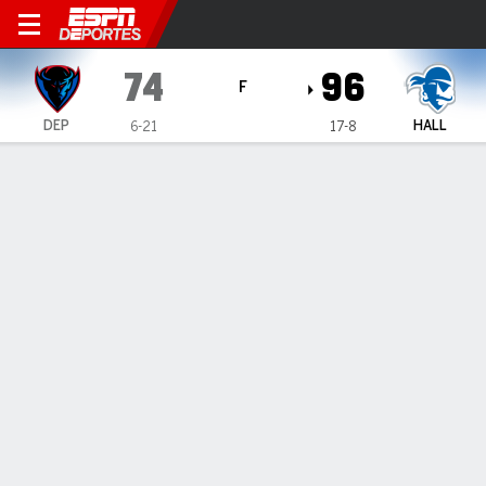
DePaul Blue Demons en Seton
74
96
F
DEP
HALL
6-21
17-8
Resumen
Ficha
Estadísticas de Equipo
1
2
3
4
T
DEP
10
6
27
31
74
HALL
25
24
23
24
96
LÍDERES DEL JUEGO