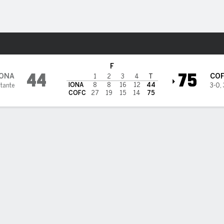
o
NCAAW
Más Deportes
ougars
F
44
75
IONA
CO
1
2
3
4
T
IONA
8
8
16
12
44
itante
3-0
,
COFC
27
19
15
14
75