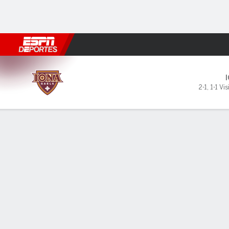
Fútbol
MLB
F. Americano
Básquetbol
WNBA
F1
Boxe
Iona Gaels en Charleston C
2-1
,
1-1 Vis
Resumen
Ficha
Estadísticas de Equipo
LÍDERES DEL JUEGO