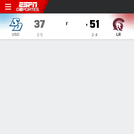
Little Rock Trojans vs San D
37
51
F
USD
LR
2-5
2-4
Resumen
Ficha
Estadísticas de Equipo
1
2
3
4
T
USD
12
4
13
8
37
LR
12
8
21
10
51
LÍDERES DEL JUEGO