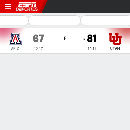
Arizona Wildcats en Utah Ut
67
81
F
ARIZ
UTAH
12-17
19-11
Resumen
Ficha
Estadísticas de Equipo
1
2
3
4
T
ARIZ
16
18
13
20
67
UTAH
29
18
24
10
81