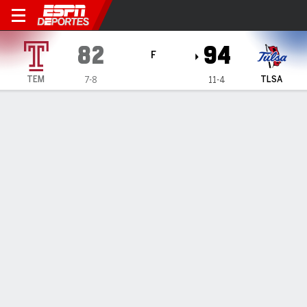
Temple Owls en Tulsa Golde
82
94
F
TEM
TLSA
7-8
11-4
Resumen
Ficha
Estadísticas de Equipo
1
2
3
4
T
TEM
13
24
22
23
82
TLSA
27
26
13
28
94
LÍDERES DEL JUEGO