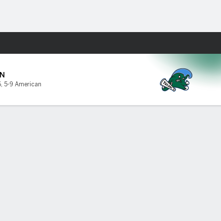
Watch
Juegos
N
6
,
5-9 American