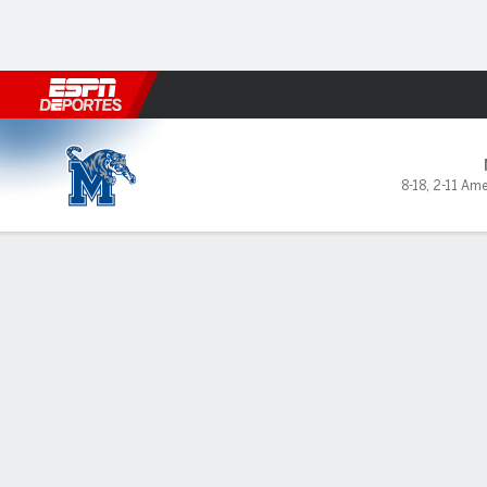
Fútbol
MLB
F. Americano
Básquetbol
WNBA
F1
Boxe
Memphis Tigers en Tulane 
8-18
,
2-11 Ame
Resumen
Ficha
Estadísticas de Equipo
LÍDERES DEL JUEGO