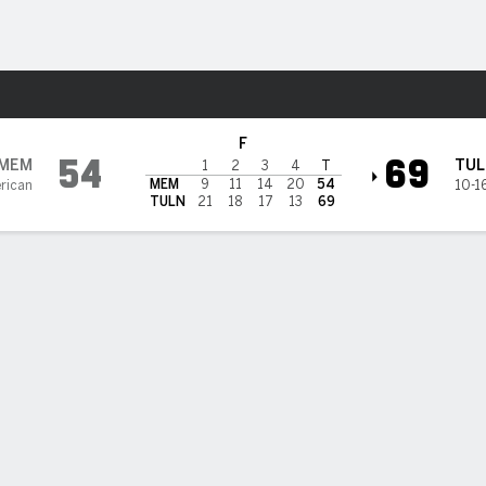
o
NCAAW
Más Deportes
Green Wave
F
54
69
MEM
TUL
1
2
3
4
T
MEM
9
11
14
20
54
rican
10-1
TULN
21
18
17
13
69