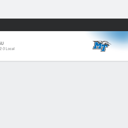
Watch
Juegos
SU
2-3 Local