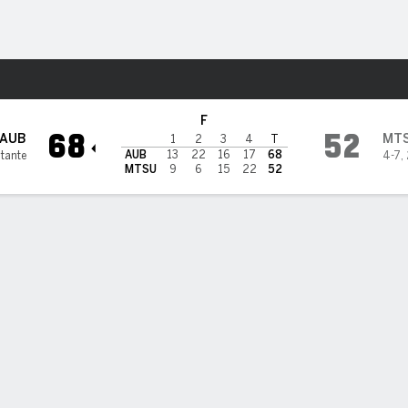
o
NCAAW
Más Deportes
nessee Blue Raiders
F
68
52
AUB
MT
1
2
3
4
T
AUB
13
22
16
17
68
itante
4-7
,
MTSU
9
6
15
22
52