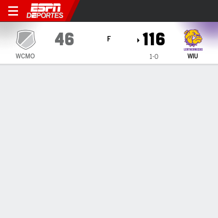
Westminster (MO) Blue Jays 
46
116
F
WCMO
WIU
1-0
Resumen
Ficha
Estadísticas de Equipo
1
2
3
4
T
WCMO
11
15
11
9
46
WIU
29
27
32
28
116
LÍDERES DEL JUEGO