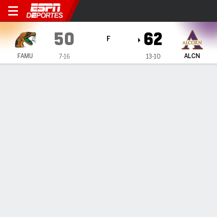
Florida A&M Rattlers en Alco
50
62
F
FAMU
ALCN
7-16
13-10
Resumen
Ficha
Estadísticas de Equipo
1
2
3
4
T
FAMU
18
8
14
10
50
ALCN
14
15
16
17
62
LÍDERES DEL JUEGO