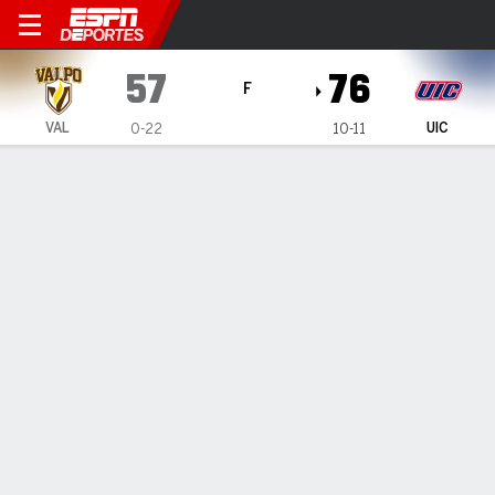
Valparaiso Beacons en UIC 
57
76
F
VAL
UIC
0-22
10-11
Resumen
Ficha
Estadísticas de Equipo
1
2
3
4
T
VAL
14
9
14
20
57
UIC
20
23
10
23
76
LÍDERES DEL JUEGO