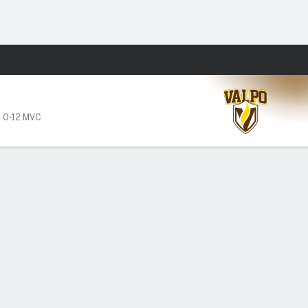
Watch
Juegos
,
0-12 MVC