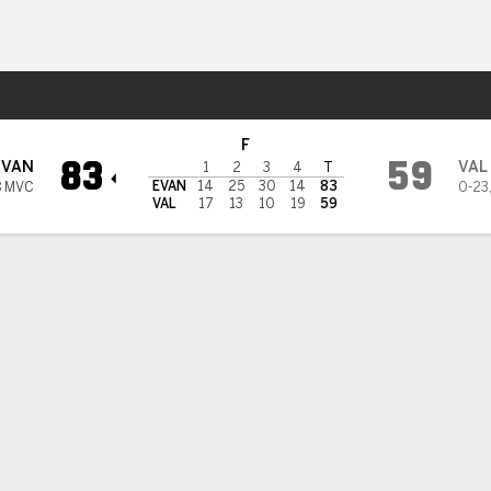
o
NCAAW
Más Deportes
alparaiso Beacons
F
83
59
EVAN
VAL
1
2
3
4
T
EVAN
14
25
30
14
83
8 MVC
0-23
VAL
17
13
10
19
59