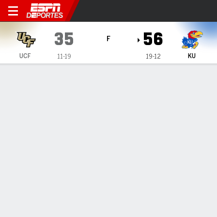
Kansas Jayhawks vs UCF Kn
35
56
F
UCF
KU
11-19
19-12
Resumen
Ficha
Estadísticas de Equipo
1
2
3
4
T
UCF
10
7
9
9
35
KU
17
10
12
17
56
LÍDERES DEL JUEGO