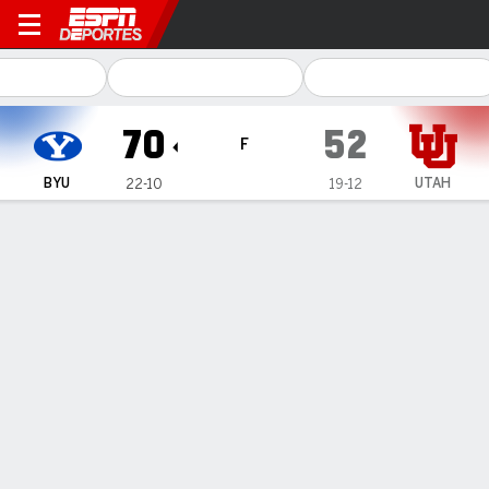
Utah Utes vs BYU Cougars
70
52
F
BYU
UTAH
22-10
19-12
Resumen
Ficha
Estadísticas de Equipo
1
2
3
4
T
BYU
22
5
24
19
70
UTAH
17
19
7
9
52