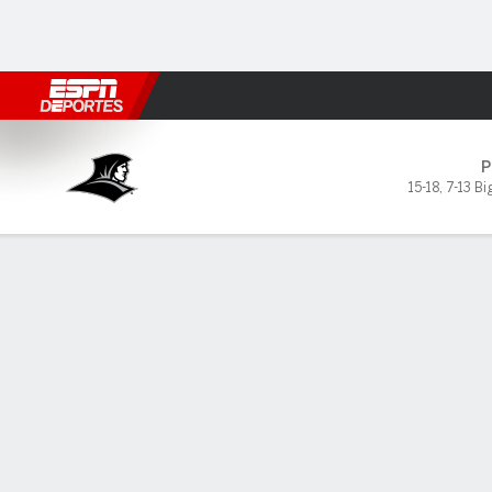
Fútbol
MLB
F. Americano
Básquetbol
WNBA
F1
Boxe
Villanova Wildcats vs Provid
P
15-18
,
7-13 Bi
Resumen
Ficha
Estadísticas de Equipo
LÍDERES DEL JUEGO