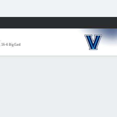
Watch
Juegos
L
,
16-4 Big East