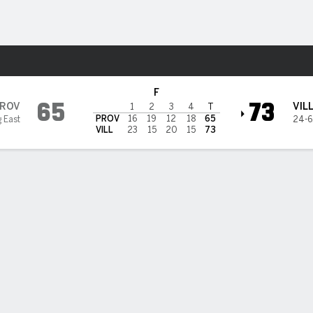
o
NCAAW
Más Deportes
ence Friars
F
65
73
ROV
VIL
1
2
3
4
T
PROV
16
19
12
18
65
g East
24-6
VILL
23
15
20
15
73