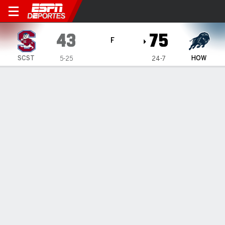
Howard Bison vs South Carol
43
75
F
SCST
HOW
5-25
24-7
Resumen
Ficha
Estadísticas de Equipo
1
2
3
4
T
SCST
9
11
13
10
43
HOW
21
19
14
21
75
LÍDERES DEL JUEGO