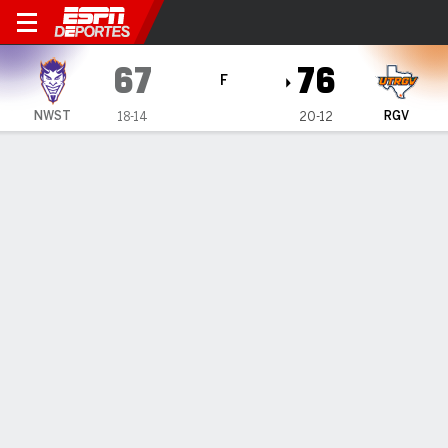
UT Rio Grande Valley Vaque
67
76
F
NWST
RGV
18-14
20-12
Resumen
Ficha
Estadísticas de Equipo
1
2
3
4
T
NWST
10
18
14
25
67
RGV
9
18
30
19
76
LÍDERES DEL JUEGO