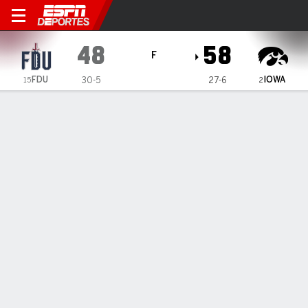
Fairleigh Dickinson Knights
48
58
F
FDU
IOWA
30-5
27-6
15
2
Resumen
Ficha
Estadísticas de Equipo
Cuadro
1
2
3
4
T
FDU
17
9
7
15
48
IOWA
20
7
8
23
58
LÍDERES DEL JUEGO