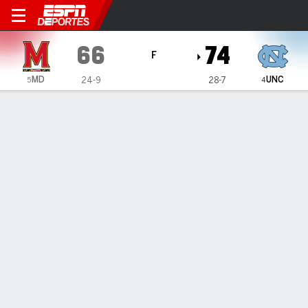
Maryland Terrapins en North
66
74
F
MD
UNC
24-9
28-7
5
4
Resumen
Ficha
Estadísticas de Equipo
Cuadro
1
2
3
4
T
MD
17
16
17
16
66
UNC
22
20
8
24
74
LÍDERES DEL JUEGO