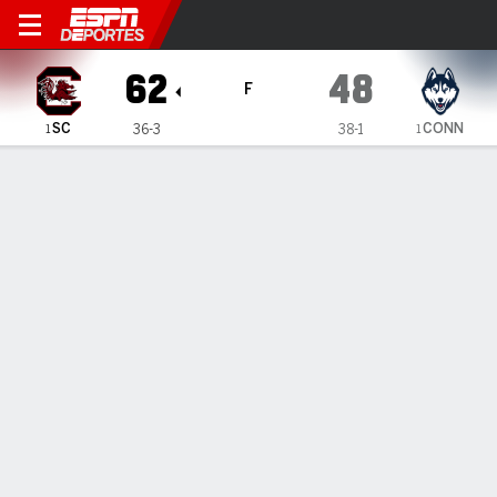
UConn Huskies vs South Ca
62
48
F
SC
CONN
36-3
38-1
1
1
Resumen
Ficha
Estadísticas de Equipo
Cuadro
1
2
3
4
T
SC
15
9
20
18
62
CONN
15
11
13
9
48
LÍDERES DEL JUEGO