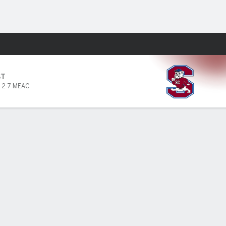
Watch
Juegos
lldogs
ST
,
2-7 MEAC