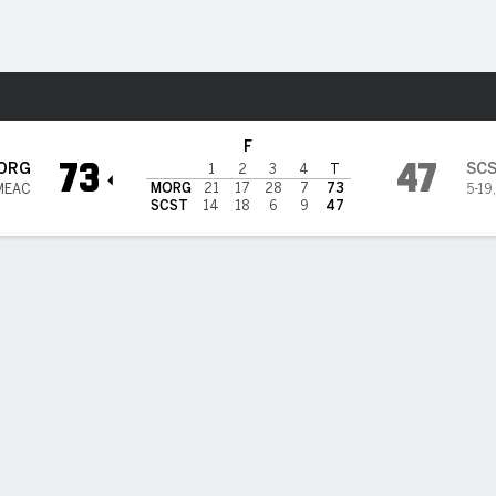
o
NCAAW
Más Deportes
South Carolina State Lady Bu
F
73
47
ORG
SC
1
2
3
4
T
MORG
21
17
28
7
73
MEAC
5-19
SCST
14
18
6
9
47