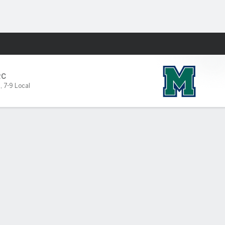
Watch
Juegos
RC
7
,
7-9 Local