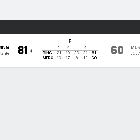
o
NCAAW
Más Deportes
cyhurst Lakers
F
81
60
BING
ME
1
2
3
4
T
BING
21
19
20
21
81
itante
15-1
MERC
19
17
8
16
60