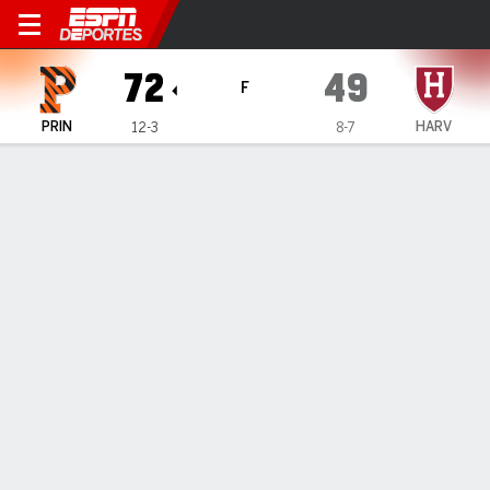
Princeton Tigers en Harvard
72
49
F
PRIN
HARV
12-3
8-7
Resumen
Ficha
Estadísticas de Equipo
INFORMACIÓN DEL PARTIDO
Cambridge
,
MA