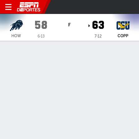
Howard Bison en Coppin Sta
58
63
F
HOW
COPP
6-13
7-12
Resumen
Ficha
Estadísticas de Equipo
INFORMACIÓN DEL PARTIDO
Baltimore
,
MD